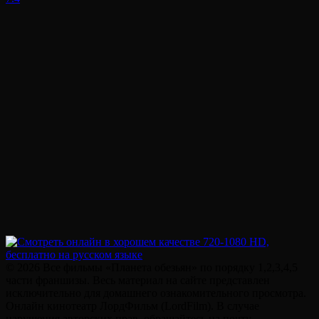
© 2026 Все фильмы «Планета обезьян» по порядку 1,2,3,4,5
части франшизы. Весь материал на сайте представлен
исключительно для домашнего ознакомительного просмотра.
Онлайн кинотеатр ЛордФильм (LordFilm). В случае
нарушения авторских прав, обращайтесь на почту