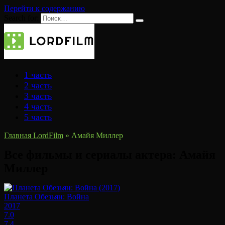
Перейти к содержанию
Search for:
1 часть
2 часть
3 часть
4 часть
5 часть
Главная LordFilm
»
Амайя Миллер
Все фильмы и сериалы актера:
Амайя
Миллер
Планета Обезьян: Война
2017
7.0
7.4