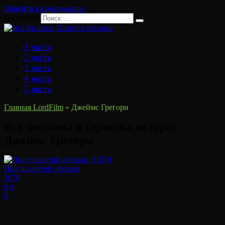
Перейти к содержанию
Search for:
1 часть
2 часть
3 часть
4 часть
5 часть
Главная LordFilm
»
Джеймс Грегори
Все фильмы и сериалы актера:
Джеймс Грегори
Под планетой обезьян
1970
6.6
6