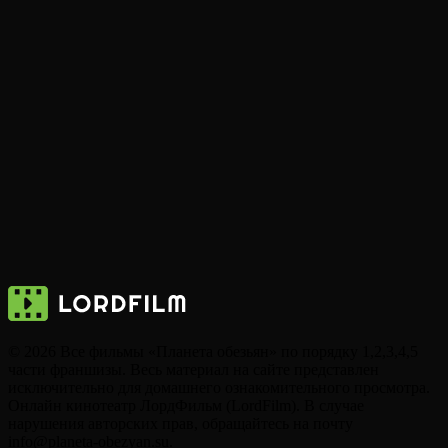
© 2026 Все фильмы «Планета обезьян» по порядку 1,2,3,4,5
части франшизы. Весь материал на сайте представлен
исключительно для домашнего ознакомительного просмотра.
Онлайн кинотеатр ЛордФильм (LordFilm). В случае
нарушения авторских прав, обращайтесь на почту
info@planeta-obezyan.su.