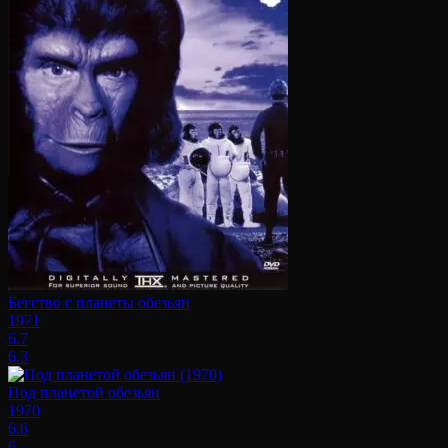
Бегство с планеты обезьян
1971
6.7
6.3
Под планетой обезьян
1970
6.6
6