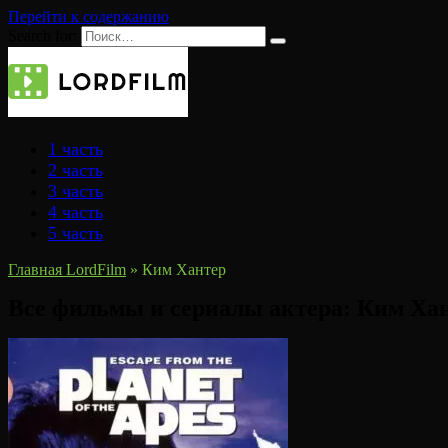
Перейти к содержанию
Search for:
1 часть
2 часть
3 часть
4 часть
5 часть
Главная LordFilm
»
Ким Хантер
Все фильмы и сериалы актера:
Ким Ха