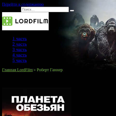
Перейти к содержанию
Search for:
1 часть
2 часть
3 часть
4 часть
5 часть
Главная LordFilm
»
Роберт Ганнер
Все фильмы и сериалы актера:
Роберт 