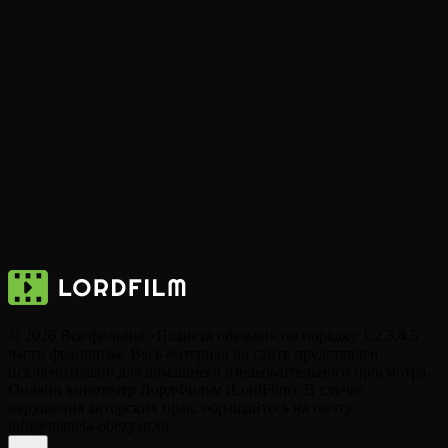
© 2026 Все фильмы «Планета обезьян» по порядку 1,2,3,4,5
части франшизы. Весь материал на сайте представлен
исключительно для домашнего ознакомительного просмотра.
Онлайн кинотеатр ЛордФильм (LordFilm). В случае
нарушения авторских прав, обращайтесь на почту
info@planeta-obezyan.su.